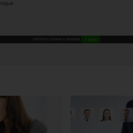
amique
AddToAny (share) is disabled.
✓ Allow