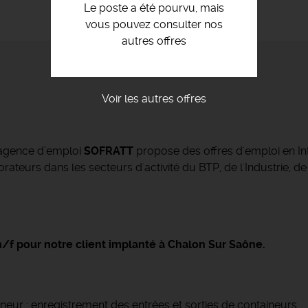
Le poste a été pourvu, mais
vous pouvez consulter nos
autres offres
Voir les autres offres
’agence d’emploi
SOFRATT
propose des offres d'emploi en Int
ateurs dans les secteurs d'activité du BTP, de l'Industrie, de
/f pour notre client implanté à Chalon Sur Saône.
eneur : enregistrement des entrées et sorties de containeurs,