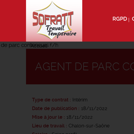
RGPD
Accueil
Agent de parc conteneurs f/h
AGENT DE PARC C
Type de contrat
Intérim
Date de publication
18/11/2022
Mise à jour le
18/11/2022
Lieu de travail
Chalon-sur-Saône