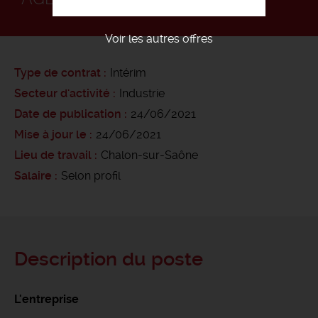
Voir les autres offres
Type de contrat
Intérim
Secteur d'activité
Industrie
Date de publication
24/06/2021
Mise à jour le
24/06/2021
Lieu de travail
Chalon-sur-Saône
Salaire
Selon profil
Description du poste
L'entreprise