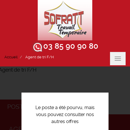
03 85 90 90 80
Accueil
Agent de tri F/H
Toggl
navig
POSTULEZ
Le poste a été pourvu, mais
vous pouvez consulter nos
autres offres
AGENT DE TRI F/H