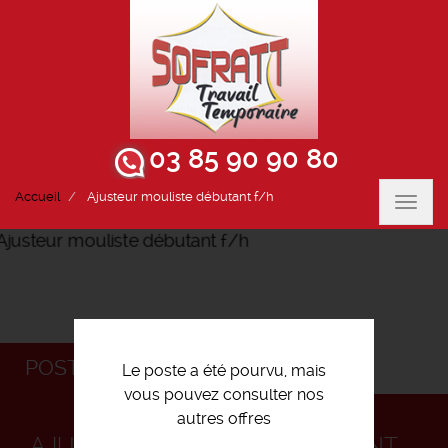
03 85 90 90 80
Accueil
Ajusteur mouliste débutant f/h
Toggl
navig
POSTULEZ
Le poste a été pourvu, mais
vous pouvez consulter nos
autres offres
AJUSTEUR MOULISTE DÉBUTANT