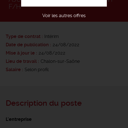
F/H
Voir les autres offres
Type de contrat
Intérim
Date de publication
24/08/2022
Mise à jour le
24/08/2022
Lieu de travail
Chalon-sur-Saône
Salaire
Selon profil
Description du poste
L'entreprise