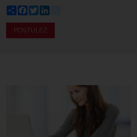
Share
Facebook
Twitter
LinkedIn
viadeo
POSTULEZ