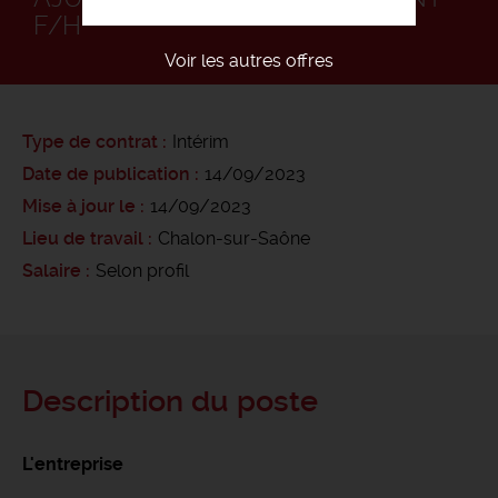
F/H
Voir les autres offres
Type de contrat
Intérim
Date de publication
14/09/2023
Mise à jour le
14/09/2023
Lieu de travail
Chalon-sur-Saône
Salaire
Selon profil
Description du poste
L'entreprise