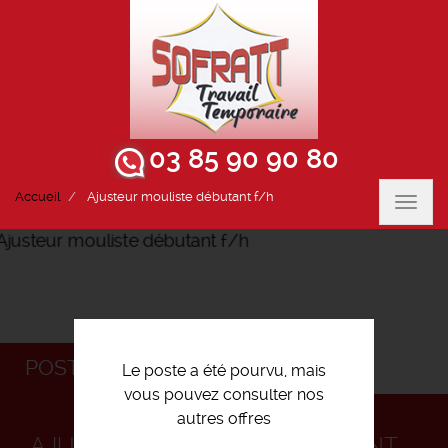
03 85 90 90 80
Accueil
Ajusteur mouliste débutant f/h
Toggl
navig
POSTULEZ
Le poste a été pourvu, mais
vous pouvez consulter nos
autres offres
AJUSTEUR MOULISTE DÉBUTANT