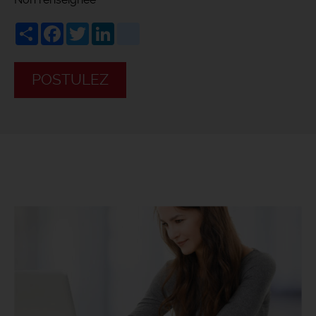
Share
Facebook
Twitter
LinkedIn
viadeo
POSTULEZ