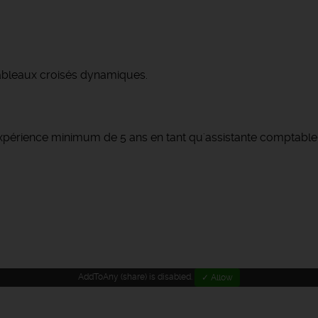
tableaux croisés dynamiques.
xpérience minimum de 5 ans en tant qu'assistante comptable
AddToAny (share) is disabled.
✓ Allow