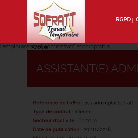
RGPD
Accueil
Assistant(e) administratif(ve) et co
ASSISTANT(E) ADM
Référence de l'offre
ass adm cptat sofratt
Type de contrat
Intérim
Secteur d'activité
Tertiaire
Date de publication
20/11/2018