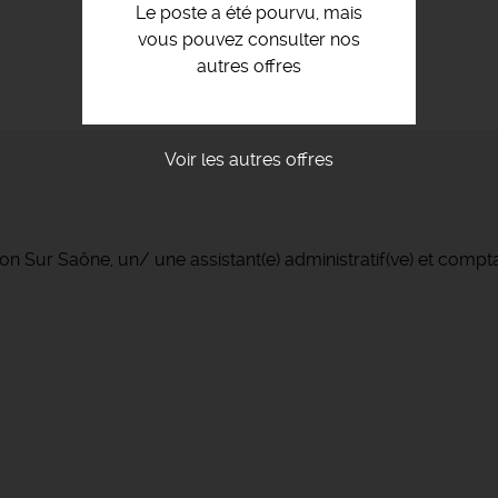
Le poste a été pourvu, mais
vous pouvez consulter nos
autres offres
Voir les autres offres
n Sur Saône, un/ une assistant(e) administratif(ve) et compt