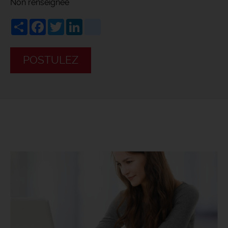
Non renseignée
Share
Facebook
Twitter
LinkedIn
viadeo
POSTULEZ