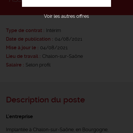
Voir les autres offres
Type de contrat
Intérim
Date de publication
04/08/2021
Mise à jour le
04/08/2021
Lieu de travail
Chalon-sur-Saône
Salaire
Selon profil
Description du poste
L'entreprise
Implantée à Chalon-sur-Saône, en Bourgogne,