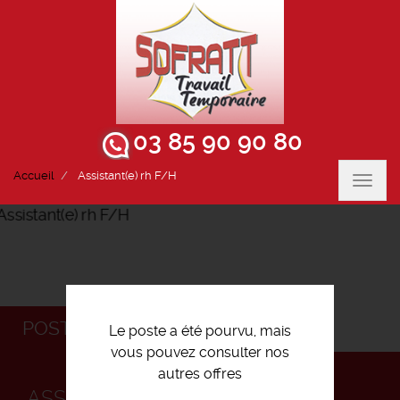
03 85 90 90 80
Accueil
Assistant(e) rh F/H
Toggl
navig
POSTULEZ
Le poste a été pourvu, mais
vous pouvez consulter nos
autres offres
ASSISTANT(E) RH F/H