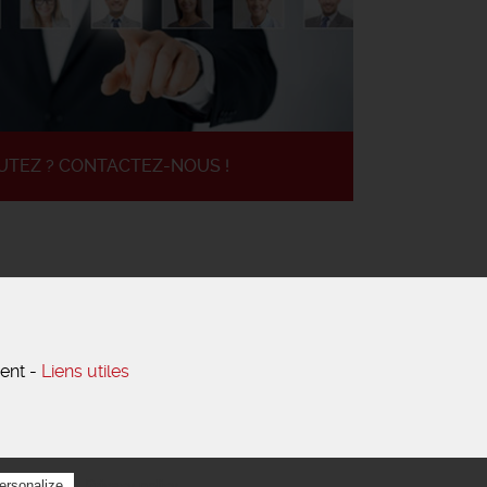
UTEZ ? CONTACTEZ-NOUS !
ment -
Liens utiles
Privacy policy
ersonalize