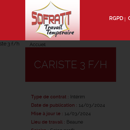
RGPD
Accueil
Cariste 3 f/h
CARISTE 3 F/H
Type de contrat
Intérim
Date de publication
14/03/2024
Mise à jour le
14/03/2024
Lieu de travail
Beaune