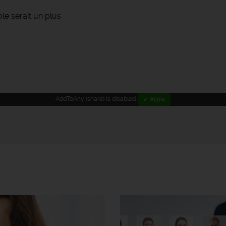
le serait un plus
AddToAny (share) is disabled.
✓ Allow