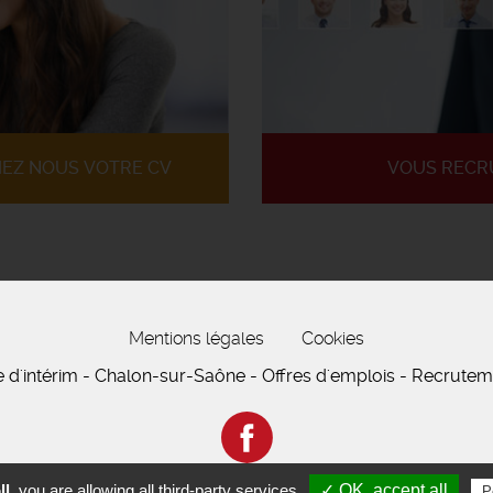
IEZ NOUS VOTRE CV
VOUS RECR
Mentions légales
Cookies
e d'intérim - Chalon-sur-Saône - Offres d'emplois - Recrute
l,
you are allowing all third-party services
✓ OK, accept all
P