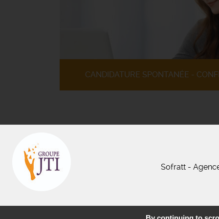
CANDIDATURE SPONTANÉE - CONF
Sofratt - Agenc
By continuing to scrol