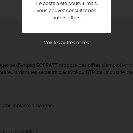
Le poste a été pourvu, mais
vous pouvez consulter nos
autres offres
Voir les autres offres
’agence d’emploi
SOFRATT
propose des offres d'emploi en Int
ateurs dans les secteurs d'activité du BTP, de l'Industrie, de
lient implanté à Beaune.
ation de palettes.