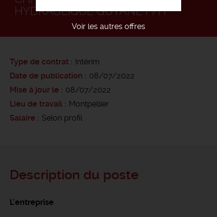
HYDRAULIQUE GUYANE F/H
Voir les autres offres
Type de contrat
Intérim
Date de publication
08/07/2022
Mise à jour le
08/07/2022
Lieu de travail
Montpellier
Salaire
Selon profil
Description du poste
L'entreprise