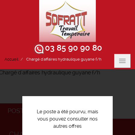
03 85 90 90 80
Accueil
Chargé d'affaires hydraulique guyane f/h
Toggl
navig
POSTULEZ
Le poste a été pourvu, mais
vous pouvez consulter nos
autres offres
CHARGÉ D'AFFAIRES