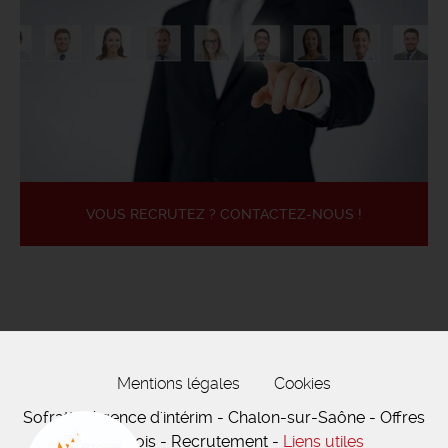
VOUS RECRUTEZ ? CONTACTEZ-NOUS !
Mentions légales
Cookies
Sofratt - Agence d'intérim - Chalon-sur-Saône - Offres
d'emplois - Recrutement -
Liens utiles