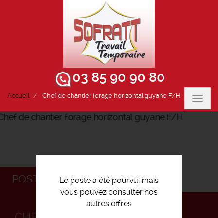
03 85 90 90 80
Accueil
Chef de chantier forage horizontal guyane F/H
Toggl
navig
POSTULEZ
Le poste a été pourvu, mais
vous pouvez consulter nos
autres offres
CHEF DE CHANTIER FORAGE