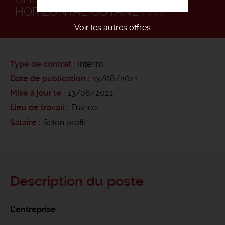
HORIZONTAL GUYANE F/H
Voir les autres offres
Type de contrat
Intérim
Date de publication
13/08/2021
Mise à jour le
13/08/2021
Lieu de travail
France
Salaire
Selon profil
Description du poste
L'entreprise