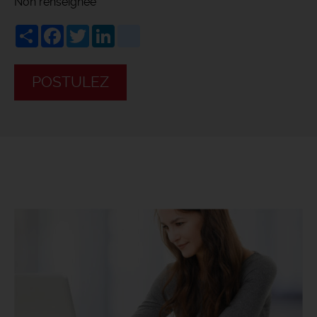
Non renseignée
Share
Facebook
Twitter
LinkedIn
viadeo
POSTULEZ