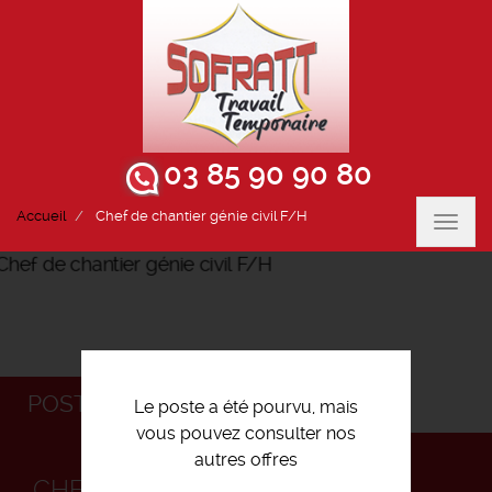
03 85 90 90 80
Accueil
Chef de chantier génie civil F/H
Toggl
navig
POSTULEZ
Le poste a été pourvu, mais
vous pouvez consulter nos
autres offres
CHEF DE CHANTIER GÉNIE CIVIL