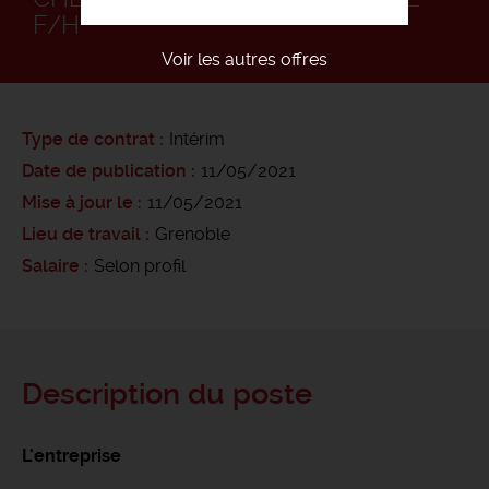
F/H
Voir les autres offres
Type de contrat
Intérim
Date de publication
11/05/2021
Mise à jour le
11/05/2021
Lieu de travail
Grenoble
Salaire
Selon profil
Description du poste
L'entreprise