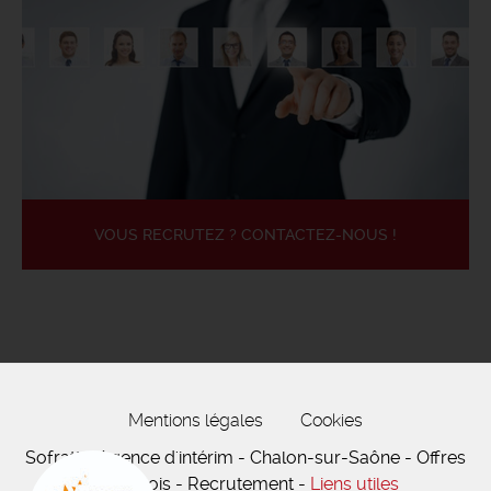
VOUS RECRUTEZ ? CONTACTEZ-NOUS !
Mentions légales
Cookies
Sofratt - Agence d'intérim - Chalon-sur-Saône - Offres
d'emplois - Recrutement -
Liens utiles