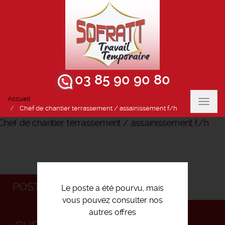
03 85 90 90 80
Accueil
Toggl
Chef de chantier terrassement / assainissement f/h
navig
POSTULEZ
Le poste a été pourvu, mais
vous pouvez consulter nos
autres offres