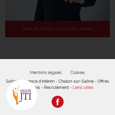
VOUS RECRUTEZ ? CONTACTEZ-NOUS !
Mentions légales
Cookies
Sofratt - Agence d'intérim - Chalon-sur-Saône - Offres
d'emplois - Recrutement -
Liens utiles