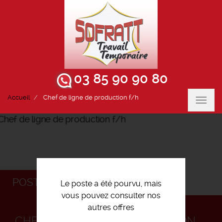
03 85 90 90 80
Accueil
Chef de ligne de production f/h
Toggl
navig
POSTULEZ
Le poste a été pourvu, mais
vous pouvez consulter nos
autres offres
CHEF DE LIGNE DE PRODUCTION