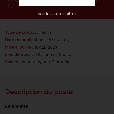
F/H
Voir les autres offres
Type de contrat
Intérim
Date de publication
18/12/2023
Mise à jour le
18/12/2023
Lieu de travail
Chalon-sur-Saône
Salaire
22000 - 25000 € brut/an
Description du poste
L'entreprise