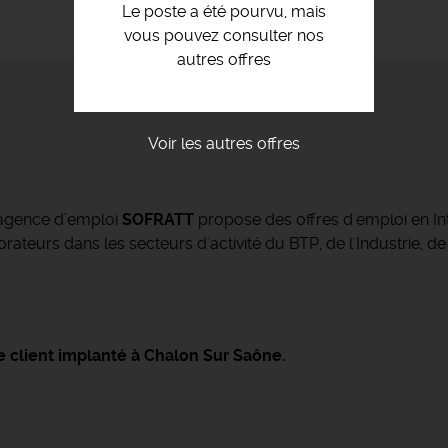
Le poste a été pourvu, mais
vous pouvez consulter nos
autres offres
Voir les autres offres
’agence d’emploi
SOFRATT
propose des offres d'emploi en Int
ateurs dans les secteurs d'activité du BTP, de l'Industrie, de
 client implanté à Chalon Sur Saône.