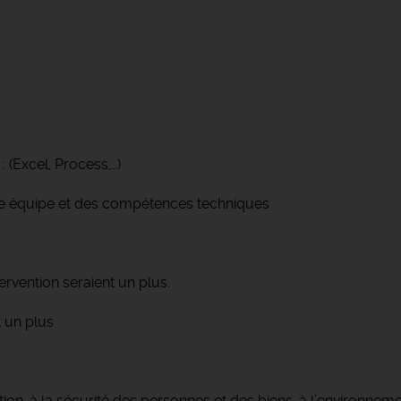
: (Excel, Process,…)
ne équipe et des compétences techniques
rvention seraient un plus.
t un plus
tion, à la sécurité des personnes et des biens, à l’environneme