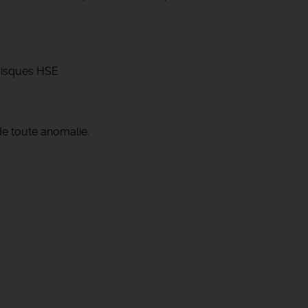
s risques HSE
de toute anomalie.