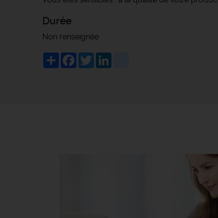
Durée
Non renseignée
Share
Facebook
Twitter
LinkedIn
viadeo