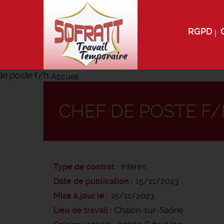
RGPD
Accueil
Chef de poste f/h
CHEF DE POSTE F
Type de contrat
Intérim
Date de publication
15/11/2023
Mise à jour le
15/11/2023
Lieu de travail
Chalon-sur-Saône