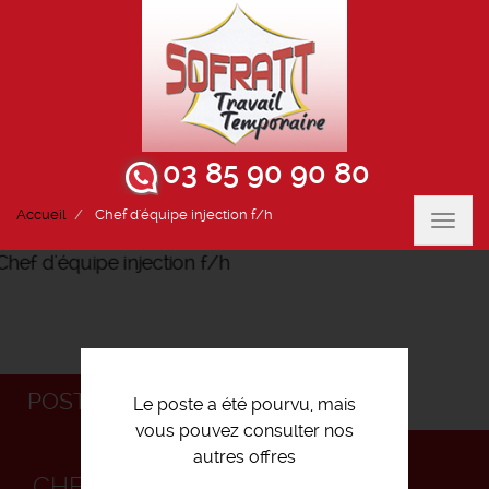
03 85 90 90 80
Accueil
Chef d'équipe injection f/h
Toggl
navig
POSTULEZ
Le poste a été pourvu, mais
vous pouvez consulter nos
autres offres
CHEF D'ÉQUIPE INJECTION F/H