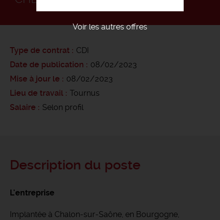
Voir les autres offres
Type de contrat
CDI
Date de publication
08/02/2023
Mise à jour le
08/02/2023
Lieu de travail
Tournus
Salaire
Selon profil
Description du poste
L'entreprise
Implantée à Chalon-sur-Saône, en Bourgogne,