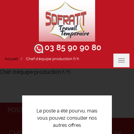
03 85 90 90 80
Accueil
Chef d'équipe production f/h
Toggl
navig
POSTULEZ
Le poste a été pourvu, mais
vous pouvez consulter nos
autres offres
CHEF D'ÉQUIPE PRODUCTION F/H