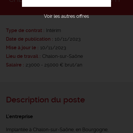
Voir les autres offres
Type de contrat
Intérim
Date de publication
10/11/2023
Mise à jour le
10/11/2023
Lieu de travail
Chalon-sur-Saône
Salaire
23000 - 25000 € brut/an
Description du poste
L'entreprise
Implantée à Chalon-sur-Saône, en Bourgogne,