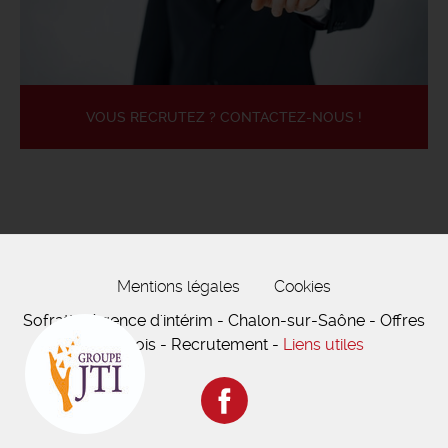
VOUS RECRUTEZ ? CONTACTEZ-NOUS !
Mentions légales
Cookies
Sofratt - Agence d'intérim - Chalon-sur-Saône - Offres
d'emplois - Recrutement -
Liens utiles