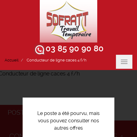
03 85 90 90 80
Accueil
Conducteur de ligne caces 4 f/h
Toggl
navig
POSTULEZ
Le poste a été pourvu, mais
vous pouvez consulter nos
autres offres
CONDUCTEUR DE LIGNE CACES 4