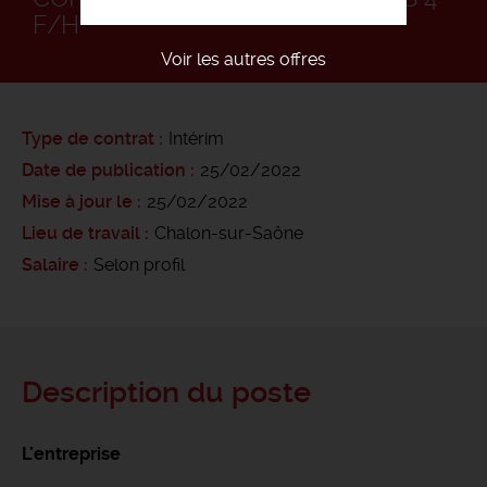
F/H
Voir les autres offres
Type de contrat
Intérim
Date de publication
25/02/2022
Mise à jour le
25/02/2022
Lieu de travail
Chalon-sur-Saône
Salaire
Selon profil
Description du poste
L'entreprise