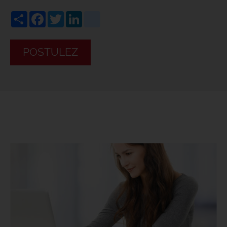
Share
Facebook
Twitter
LinkedIn
viadeo
POSTULEZ