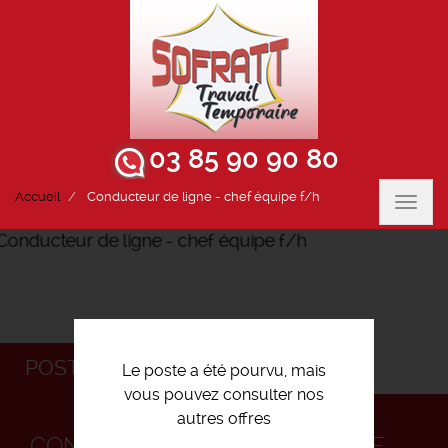
03 85 90 90 80
Accueil
Conducteur de ligne - chef équipe f/h
Toggl
navig
POSTULEZ
Le poste a été pourvu, mais
vous pouvez consulter nos
autres offres
CONDUCTEUR DE LIGNE - CHEF