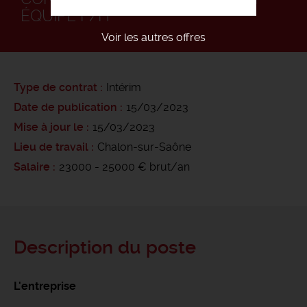
ÉQUIPE F/H
Voir les autres offres
Type de contrat
Intérim
Date de publication
15/03/2023
Mise à jour le
15/03/2023
Lieu de travail
Chalon-sur-Saône
Salaire
23000 - 25000 € brut/an
Description du poste
L'entreprise