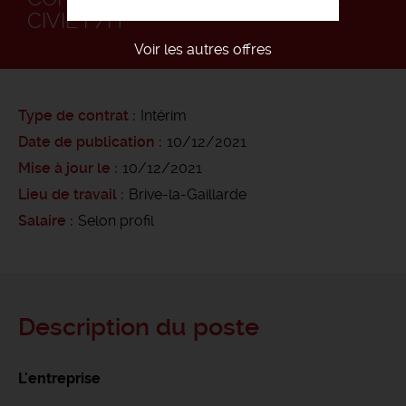
CIVIL F/H
Voir les autres offres
Type de contrat
Intérim
Date de publication
10/12/2021
Mise à jour le
10/12/2021
Lieu de travail
Brive-la-Gaillarde
Salaire
Selon profil
Description du poste
L'entreprise