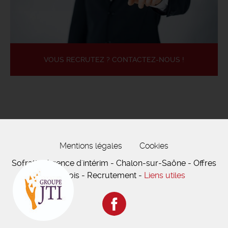
VOUS RECRUTEZ ? CONTACTEZ-NOUS !
Mentions légales
Cookies
Sofratt - Agence d'intérim - Chalon-sur-Saône - Offres
d'emplois - Recrutement -
Liens utiles