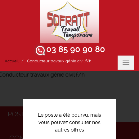
03 85 90 90 80
Accueil
Conducteur travaux génie civil f/h
Toggl
navig
POSTULEZ
Le poste a été pourvu, mais
vous pouvez consulter nos
autres offres
CONDUCTEUR TRAVAUX GÉNIE