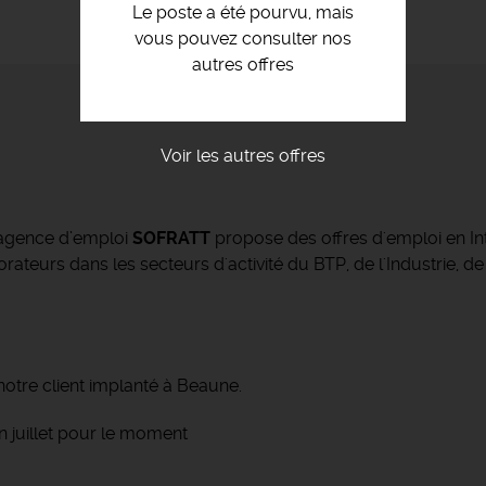
Le poste a été pourvu, mais
vous pouvez consulter nos
autres offres
Voir les autres offres
’agence d’emploi
SOFRATT
propose des offres d'emploi en Int
ateurs dans les secteurs d'activité du BTP, de l'Industrie, de
otre client implanté à Beaune.
n juillet pour le moment