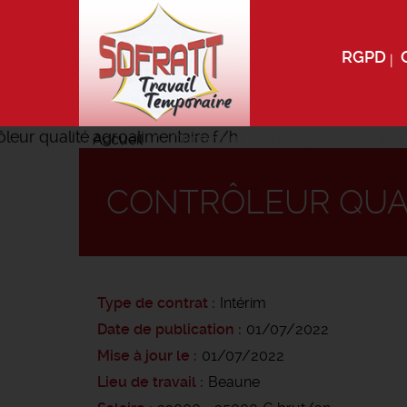
RGPD
Accueil
Contrôleur qualité agroalimentaire
CONTRÔLEUR QUAL
Type de contrat
Intérim
Date de publication
01/07/2022
Mise à jour le
01/07/2022
Lieu de travail
Beaune