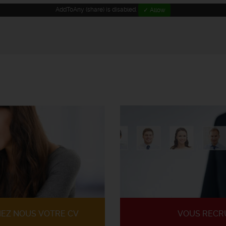
AddToAny (share) is disabled.
✓ Allow
IEZ NOUS VOTRE CV
VOUS RECR