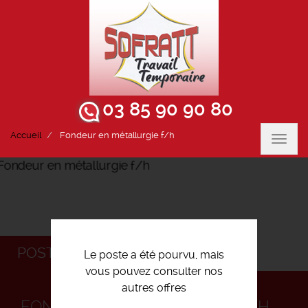
03 85 90 90 80
Accueil
Fondeur en métallurgie f/h
Toggl
navig
POSTULEZ
Le poste a été pourvu, mais
vous pouvez consulter nos
autres offres
FONDEUR EN MÉTALLURGIE F/H