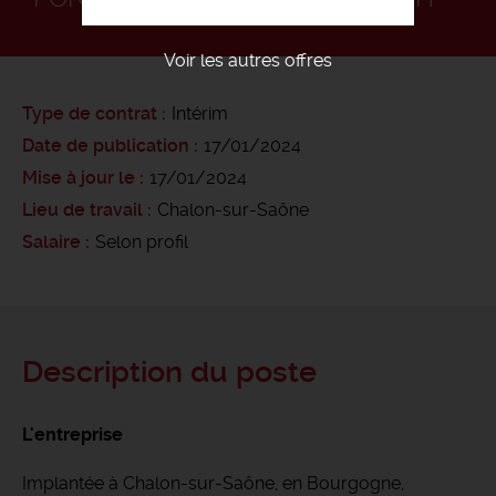
Voir les autres offres
Type de contrat
Intérim
Date de publication
17/01/2024
Mise à jour le
17/01/2024
Lieu de travail
Chalon-sur-Saône
Salaire
Selon profil
Description du poste
L'entreprise
Implantée à Chalon-sur-Saône, en Bourgogne,