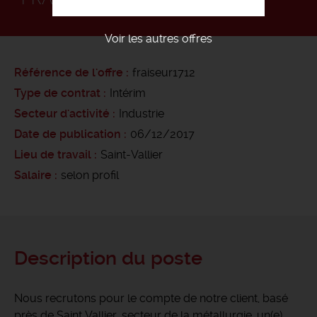
Voir les autres offres
Référence de l'offre
fraiseur1712
Type de contrat
Intérim
Secteur d'activité
Industrie
Date de publication
06/12/2017
Lieu de travail
Saint-Vallier
Salaire
selon profil
Description du poste
Nous recrutons pour le compte de notre client, basé
près de Saint Vallier, secteur de la métallurgie, un(e)