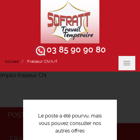
03 85 90 90 80
Accueil
Fraiseur CN h/f
Toggl
navig
POSTULEZ
Le poste a été pourvu, mais
vous pouvez consulter nos
autres offres
FRAISEUR CN H/F