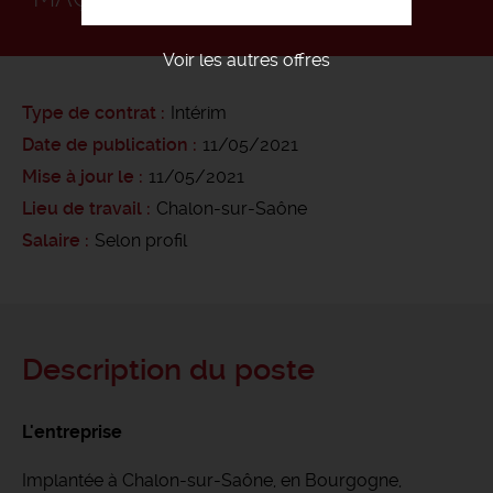
Voir les autres offres
Type de contrat
Intérim
Date de publication
11/05/2021
Mise à jour le
11/05/2021
Lieu de travail
Chalon-sur-Saône
Salaire
Selon profil
Description du poste
L'entreprise
Implantée à Chalon-sur-Saône, en Bourgogne,