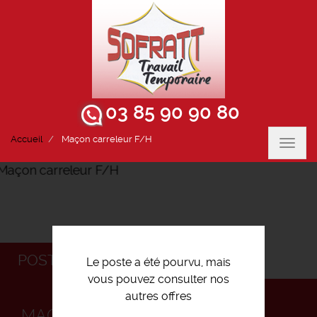
03 85 90 90 80
Accueil
Maçon carreleur F/H
Toggl
navig
POSTULEZ
Le poste a été pourvu, mais
vous pouvez consulter nos
autres offres
MAÇON CARRELEUR F/H