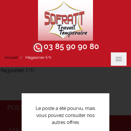
03 85 90 90 80
Accueil
Magasinier f/h
Toggl
navig
POSTULEZ
Le poste a été pourvu, mais
vous pouvez consulter nos
autres offres
MAGASINIER F/H