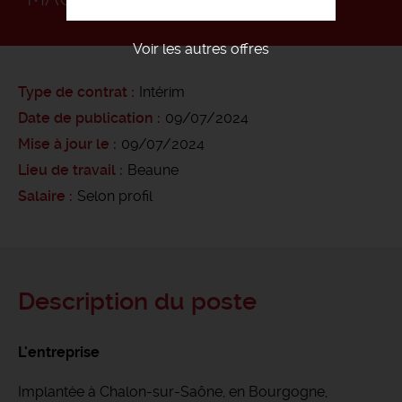
Voir les autres offres
Type de contrat
Intérim
Date de publication
09/07/2024
Mise à jour le
09/07/2024
Lieu de travail
Beaune
Salaire
Selon profil
Description du poste
L'entreprise
Implantée à Chalon-sur-Saône, en Bourgogne,