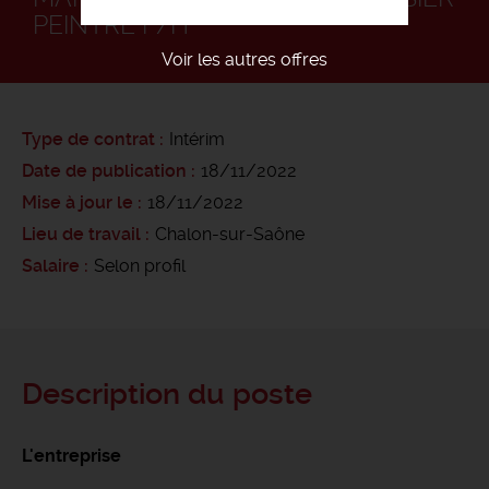
PEINTRE F/H
Voir les autres offres
Type de contrat
Intérim
Date de publication
18/11/2022
Mise à jour le
18/11/2022
Lieu de travail
Chalon-sur-Saône
Salaire
Selon profil
Description du poste
L'entreprise