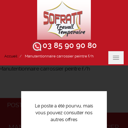
03 85 90 90 80
Accueil
Manutentionnaire carrossier peintre f/h
Toggl
navig
POSTULEZ
Le poste a été pourvu, mais
vous pouvez consulter nos
autres offres
MANUTENTIONNAIRE CARROSSIER