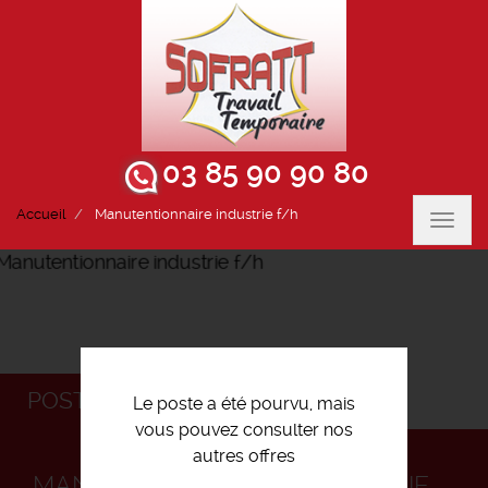
03 85 90 90 80
Accueil
Manutentionnaire industrie f/h
Toggl
navig
POSTULEZ
Le poste a été pourvu, mais
vous pouvez consulter nos
autres offres
MANUTENTIONNAIRE INDUSTRIE