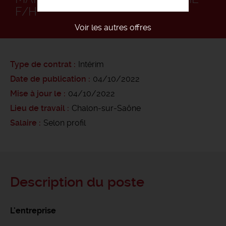
F/H
Voir les autres offres
Type de contrat
Intérim
Date de publication
04/10/2022
Mise à jour le
04/10/2022
Lieu de travail
Chalon-sur-Saône
Salaire
Selon profil
Description du poste
L'entreprise