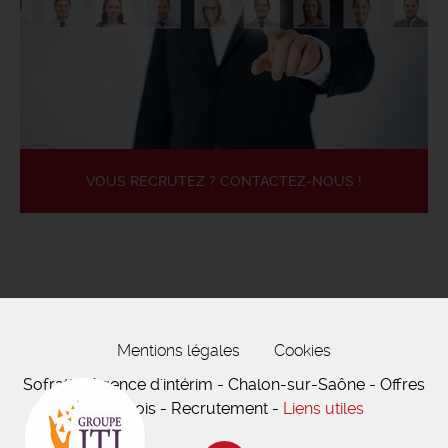
VOUS RECRUTEZ ? CONTACTEZ-NOUS !
Mentions légales
Cookies
Sofratt - Agence d'intérim - Chalon-sur-Saône - Offres
d'emplois - Recrutement -
Liens utiles