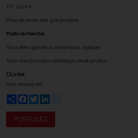
TH : 11,07 e
Prise de poste dès que possible
Profil recherché
Vous êtes rigoureux, dynamique, logique
Avoir une formation technique serait un plus
Durée
Non renseignée
Share
Facebook
Twitter
LinkedIn
viadeo
POSTULEZ