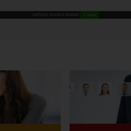
AddToAny (share) is disabled.
✓ Allow