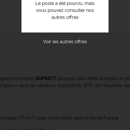
Le poste a été pourvu, mais
vous pouvez consulter nos
autres offres
Voir les autres offres
’agence d’emploi
SOFRATT
propose des offres d'emploi en Int
ateurs dans les secteurs d'activité du BTP, de l'Industrie, de
tretien TP H/F pour notre client situé en Ile de France.