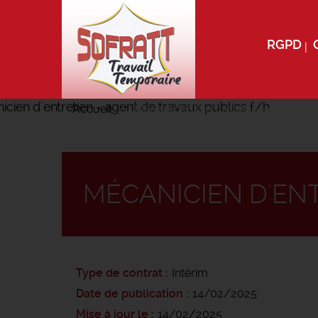
RGPD
Accueil
Mécanicien d'entretien - agent de t
MÉCANICIEN D'ENT
Type de contrat
Intérim
Date de publication
14/02/2025
Mise à jour le
14/02/2025