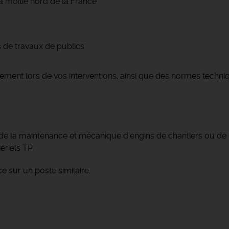
a moitié nord de la France.
s de travaux de publics
onnement lors de vos interventions, ainsi que des normes techn
de la maintenance et mécanique d'engins de chantiers ou de
riels TP.
 sur un poste similaire.