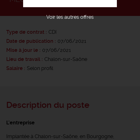
Voir les autres offres
Type de contrat
CDI
Date de publication
07/06/2021
Mise à jour le
07/06/2021
Lieu de travail
Chalon-sur-Saône
Salaire
Selon profil
Description du poste
L'entreprise
Implantée à Chalon-sur-Saône, en Bourgogne,