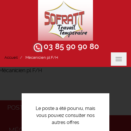
03 85 90 90 80
Accueil
Mécanicien pl F/H
Toggl
navig
POSTULEZ
Le poste a été pourvu, mais
vous pouvez consulter nos
autres offres
MÉCANICIEN PL F/H