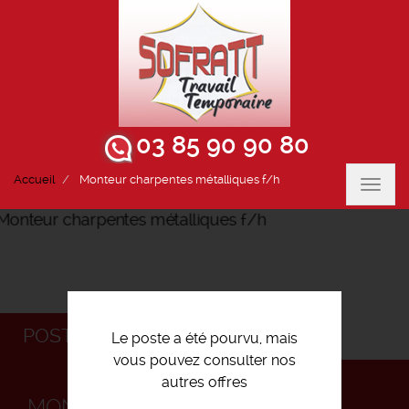
03 85 90 90 80
Accueil
Monteur charpentes métalliques f/h
Toggl
navig
POSTULEZ
Le poste a été pourvu, mais
vous pouvez consulter nos
autres offres
MONTEUR CHARPENTES