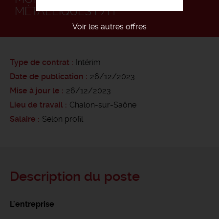
MÉTALLIQUES F/H
Voir les autres offres
Type de contrat
Intérim
Date de publication
26/12/2023
Mise à jour le
26/12/2023
Lieu de travail
Chalon-sur-Saône
Salaire
Selon profil
Description du poste
L'entreprise