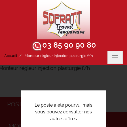
03 85 90 90 80
Accueil
Monteur régleur injection plasturgie f/h
Toggl
navig
POSTULEZ
Le poste a été pourvu, mais
vous pouvez consulter nos
autres offres
MONTEUR RÉGLEUR INJECTION