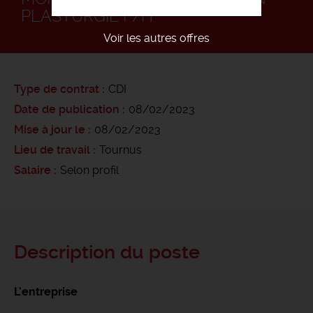
PLASTURGIE F/H
Voir les autres offres
Type de contrat
CDI
Date de publication
08/02/2023
Mise à jour le
08/02/2023
Lieu de travail
Tournus
Salaire
Selon profil
Description du poste
L'entreprise