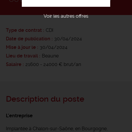
Voir les autres offres
Type de contrat
CDI
Date de publication
30/04/2024
Mise à jour le
30/04/2024
Lieu de travail
Beaune
Salaire
21600 - 24000 € brut/an
Description du poste
L'entreprise
Implantée à Chalon-sur-Saône, en Bourgogne,