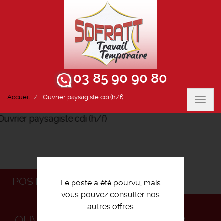
03 85 90 90 80
Accueil
Ouvrier paysagiste cdi (h/f)
Toggl
navig
POSTULEZ
Le poste a été pourvu, mais
vous pouvez consulter nos
autres offres
OUVRIER PAYSAGISTE CDI (H/F)