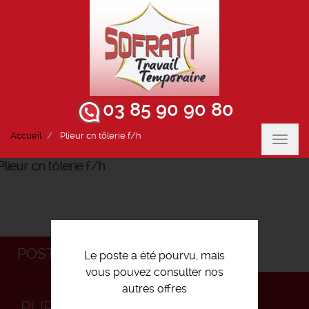
03 85 90 90 80
Accueil
Plieur cn tôlerie f/h
Toggl
navig
POSTULEZ
Le poste a été pourvu, mais
vous pouvez consulter nos
autres offres
PLIEUR CN TÔLERIE F/H