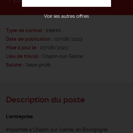
Voir les autres offres
Type de contrat
Intérim
Date de publication
07/08/2023
Mise à jour le
07/08/2023
Lieu de travail
Chalon-sur-Saône
Salaire
Selon profil
Description du poste
L'entreprise
Implantée à Chalon-sur-Saône, en Bourgogne,