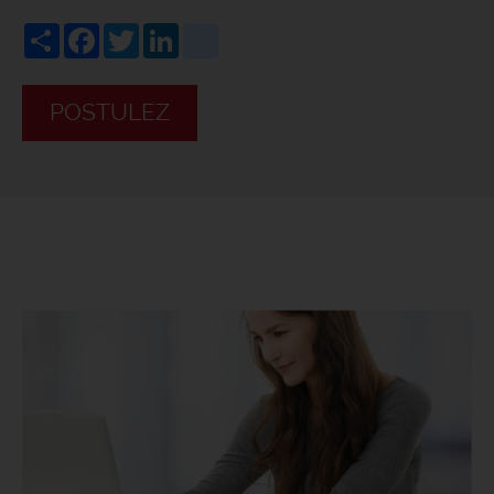
Share
Facebook
Twitter
LinkedIn
viadeo
POSTULEZ