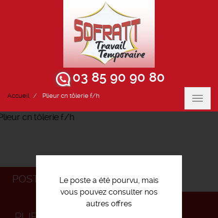
03 85 90 90 80
Accueil
Plieur cn tôlerie f/h
Toggl
navig
POSTULEZ
Le poste a été pourvu, mais
vous pouvez consulter nos
autres offres
PLIEUR CN TÔLERIE F/H