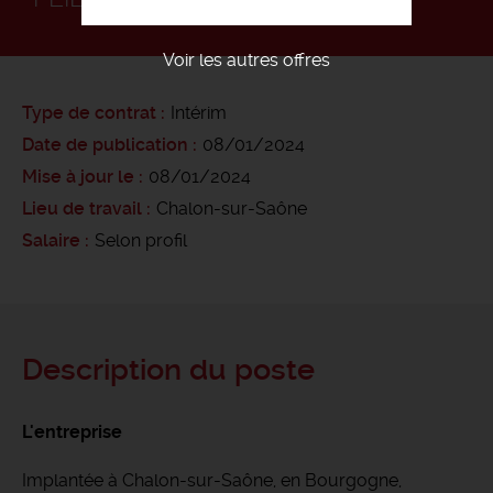
Voir les autres offres
Type de contrat
Intérim
Date de publication
08/01/2024
Mise à jour le
08/01/2024
Lieu de travail
Chalon-sur-Saône
Salaire
Selon profil
Description du poste
L'entreprise
Implantée à Chalon-sur-Saône, en Bourgogne,