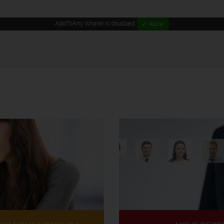
AddToAny (share) is disabled.
✓ Allow