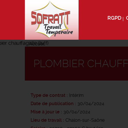
RGPD
Accueil
Plombier chauffagiste (h/f)
PLOMBIER CHAUFFA
Type de contrat
Intérim
Date de publication
30/04/2024
Mise à jour le
30/04/2024
Lieu de travail
Chalon-sur-Saône