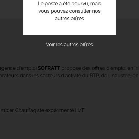
Le poste a été pourvu, mais
vous pouvez consulter nos
autres offres
Voir les autres offres
’agence d’emploi
SOFRATT
propose des offres d'emploi en Int
ateurs dans les secteurs d'activité du BTP, de l'Industrie, de
lombier Chauffagiste expérimenté H/F