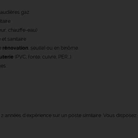
haudières gaz
taire
eur, chauffe-eau)
et sanitaire
e
rénovation
, seul(e) ou en binôme.
uterie
(PVC, fonte, cuivre, PER…).
ges
s 2 années d'expérience sur un poste similaire. Vous dispose