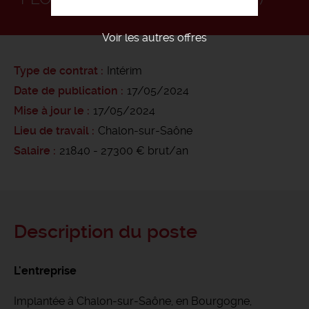
Voir les autres offres
Type de contrat
Intérim
Date de publication
17/05/2024
Mise à jour le
17/05/2024
Lieu de travail
Chalon-sur-Saône
Salaire
21840 - 27300 € brut/an
Description du poste
L'entreprise
Implantée à Chalon-sur-Saône, en Bourgogne,