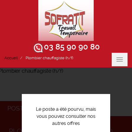
03 85 90 90 80
Accueil
Plombier chauffagiste (h/f)
Toggl
navig
POSTULEZ
Le poste a été pourvu, mais
vous pouvez consulter nos
autres offres
PLOMBIER CHAUFFAGISTE (H/F)