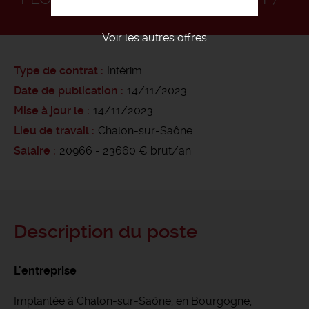
Voir les autres offres
Type de contrat
Intérim
Date de publication
14/11/2023
Mise à jour le
14/11/2023
Lieu de travail
Chalon-sur-Saône
Salaire
20966 - 23660 € brut/an
Description du poste
L'entreprise
Implantée à Chalon-sur-Saône, en Bourgogne,