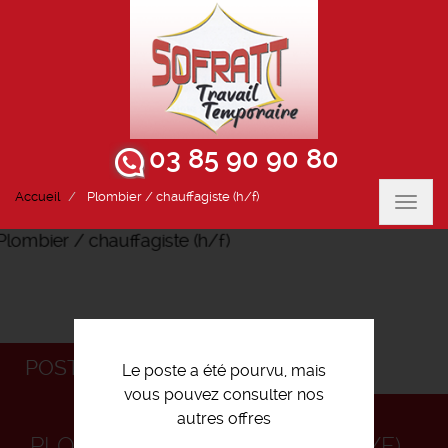
03 85 90 90 80
Accueil
Plombier / chauffagiste (h/f)
Toggl
navig
POSTULEZ
Le poste a été pourvu, mais
vous pouvez consulter nos
autres offres
PLOMBIER / CHAUFFAGISTE (H/F)