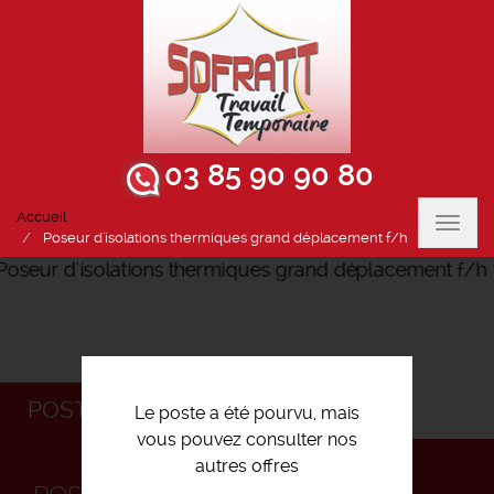
03 85 90 90 80
Accueil
Toggl
Poseur d'isolations thermiques grand déplacement f/h
navig
POSTULEZ
Le poste a été pourvu, mais
vous pouvez consulter nos
autres offres