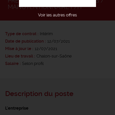
PRÉPARATEUR DE COMMANDES /
MANUTENTIONNAIRE F/H
Voir les autres offres
Type de contrat
Intérim
Date de publication
12/07/2021
Mise à jour le
12/07/2021
Lieu de travail
Chalon-sur-Saône
Salaire
Selon profil
Description du poste
L'entreprise