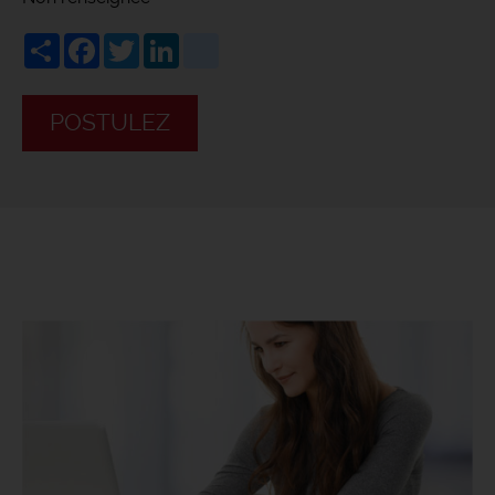
Share
Facebook
Twitter
LinkedIn
viadeo
POSTULEZ