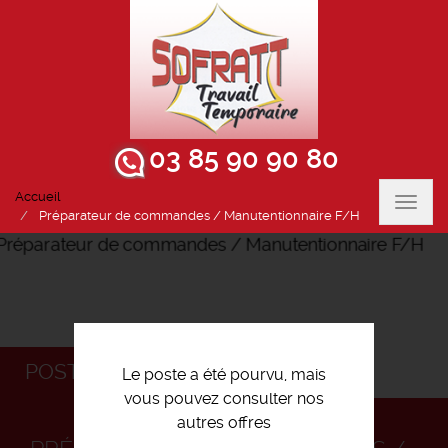
03 85 90 90 80
Accueil
Toggl
Préparateur de commandes / Manutentionnaire F/H
navig
POSTULEZ
Le poste a été pourvu, mais
vous pouvez consulter nos
autres offres