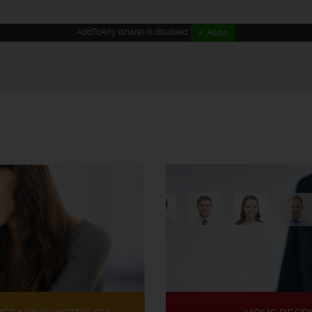
AddToAny (share) is disabled.
✓ Allow