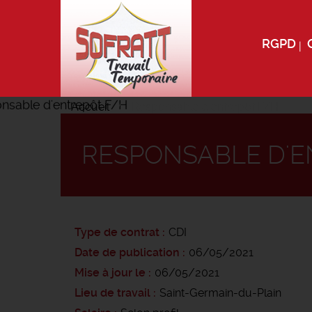
RGPD
Accueil
Responsable d'entrepôt F/H
RESPONSABLE D'E
Type de contrat
CDI
Date de publication
06/05/2021
Mise à jour le
06/05/2021
Lieu de travail
Saint-Germain-du-Plain