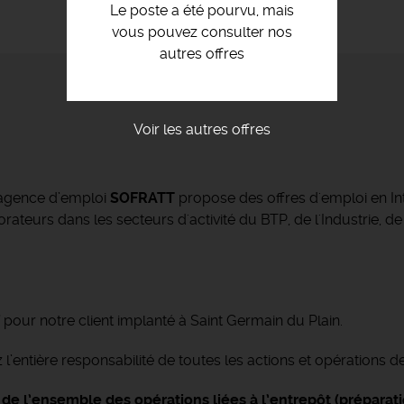
Le poste a été pourvu, mais
vous pouvez consulter nos
autres offres
Voir les autres offres
’agence d’emploi
SOFRATT
propose des offres d'emploi en Int
ateurs dans les secteurs d'activité du BTP, de l'Industrie, de
f
pour notre client implanté à Saint Germain du Plain.
 l’entière responsabilité de toutes les actions et opérations d
té de l’ensemble des opérations liées à l’entrepôt (prépar