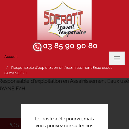
03 85 90 90 80
Accueil
Toggl
navig
Responsable d'exploitation en Assainissement Eaux usées
GUYANE F/H
Le poste a été pourvu, mais
POSTULEZ
vous pouvez consulter nos