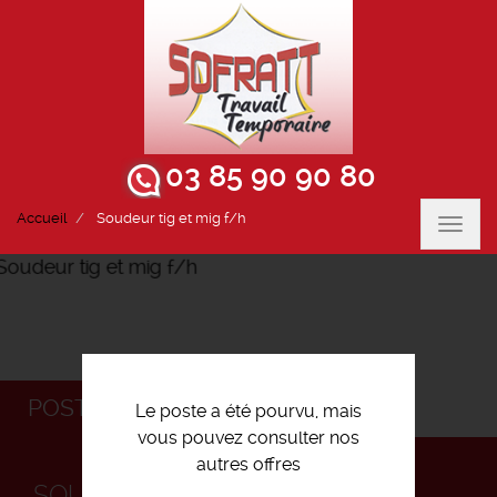
03 85 90 90 80
Accueil
Soudeur tig et mig f/h
Toggl
navig
POSTULEZ
Le poste a été pourvu, mais
vous pouvez consulter nos
autres offres
SOUDEUR TIG ET MIG F/H