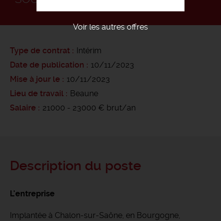
Voir les autres offres
Type de contrat
Intérim
Date de publication
10/11/2023
Mise à jour le
10/11/2023
Lieu de travail
Beaune
Salaire
21000 - 23000 € brut/an
Description du poste
L'entreprise
Implantée à Chalon-sur-Saône, en Bourgogne,