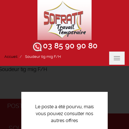
03 85 90 90 80
Accueil
Soudeur tig mig F/H
Toggl
navig
POSTULEZ
Le poste a été pourvu, mais
vous pouvez consulter nos
autres offres
SOUDEUR TIG MIG F/H