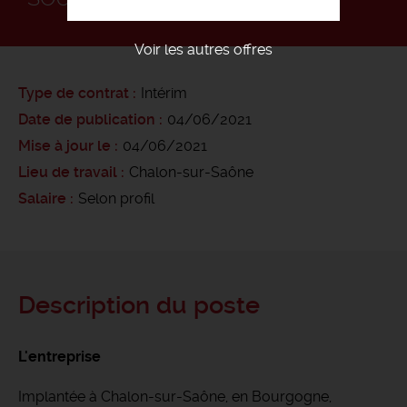
Voir les autres offres
Type de contrat
Intérim
Date de publication
04/06/2021
Mise à jour le
04/06/2021
Lieu de travail
Chalon-sur-Saône
Salaire
Selon profil
Description du poste
L'entreprise
Implantée à Chalon-sur-Saône, en Bourgogne,