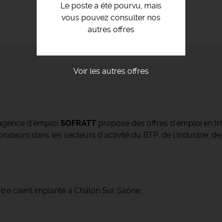
Le poste a été pourvu, mais
vous pouvez consulter nos
autres offres
Voir les autres offres
’agence d’emploi
SOFRATT
propose des offres d'emploi en Int
ateurs dans les secteurs d'activité du BTP, de l'Industrie, de
tre client implanté à Chalon Sur Saône.