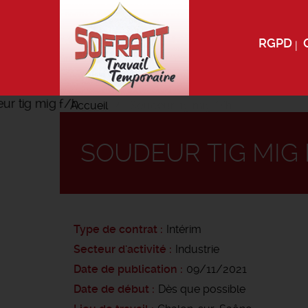
RGPD
Accueil
Soudeur tig mig f/h
SOUDEUR TIG MIG 
Type de contrat
Intérim
Secteur d'activité
Industrie
Date de publication
09/11/2021
Date de début
Dès que possible