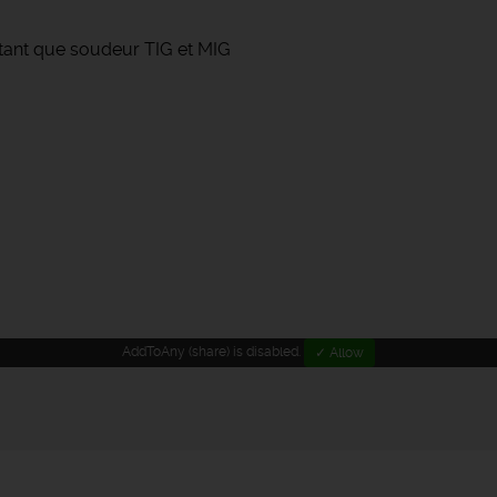
tant que soudeur TIG et MIG
AddToAny (share) is disabled.
✓ Allow