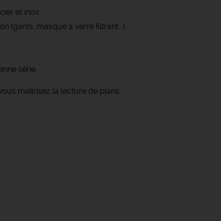
ier et inox
 (gants, masque à verre filtrant...)
enne série.
ous maitrisez la lecture de plans.