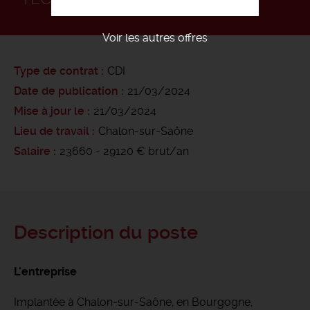
Voir les autres offres
Type de contrat
CDI
Date de publication
21/03/2024
Mise à jour le
21/03/2024
Lieu de travail
Chalon-sur-Saône
Salaire
23660 - 29120 € brut/an
Description du poste
L'entreprise
Implantée à Chalon-sur-Saône, en Bourgogne,