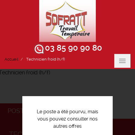
03 85 90 90 80
Accueil
Technicien froid (h/f)
Toggl
navig
POSTULEZ
Le poste a été pourvu, mais
vous pouvez consulter nos
autres offres
TECHNICIEN FROID (H/F)