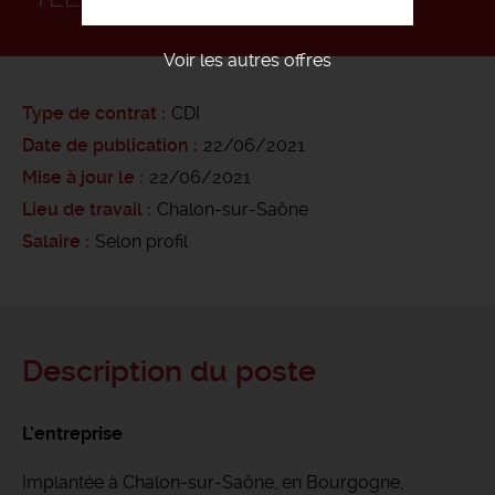
Voir les autres offres
Type de contrat
CDI
Date de publication
22/06/2021
Mise à jour le
22/06/2021
Lieu de travail
Chalon-sur-Saône
Salaire
Selon profil
Description du poste
L'entreprise
Implantée à Chalon-sur-Saône, en Bourgogne,