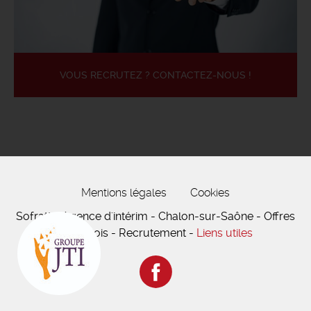
VOUS RECRUTEZ ? CONTACTEZ-NOUS !
Mentions légales
Cookies
Sofratt - Agence d'intérim - Chalon-sur-Saône - Offres
d'emplois - Recrutement -
Liens utiles