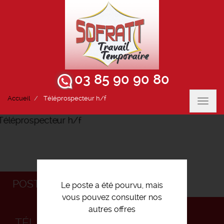
03 85 90 90 80
Accueil
Téléprospecteur h/f
Toggl
navig
POSTULEZ
Le poste a été pourvu, mais
vous pouvez consulter nos
autres offres
TÉLÉPROSPECTEUR H/F